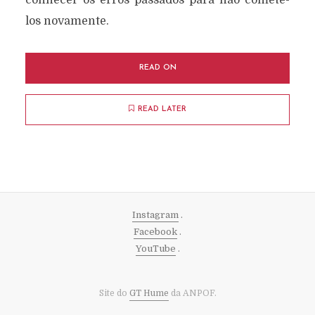
conhecer os erros passados para não cometê-
los novamente.
READ ON
READ LATER
Instagram
.
Facebook
.
YouTube
.
Site do
GT Hume
da ANPOF.