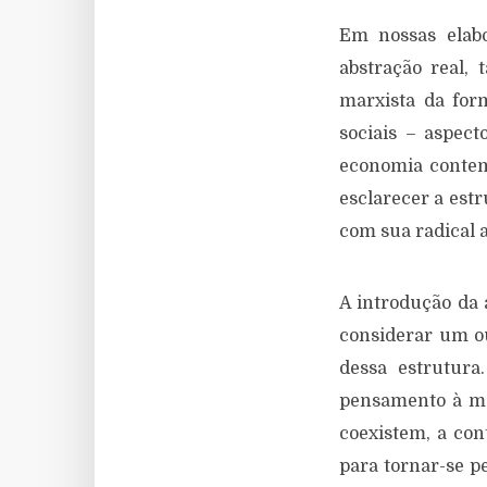
Em nossas elabo
abstração real, 
marxista da for
sociais – aspec
economia contem
esclarecer a est
com sua radical a
A introdução da 
considerar um o
dessa estrutura
pensamento à ma
coexistem, a con
para tornar-se pe