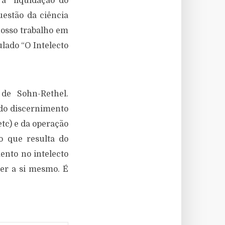
à “liquidação do
estão da ciência
nosso trabalho em
tulado “O Intelecto
e Sohn-Rethel.
 do discernimento
etc) e da operação
o que resulta do
ento no intelecto
er a si mesmo. É