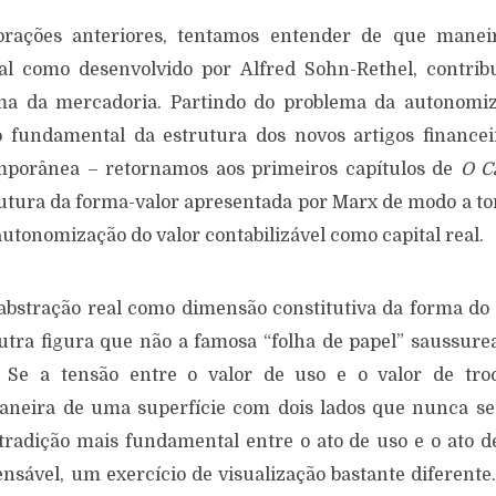
rações anteriores, tentamos entender de que manei
tal como desenvolvido por Alfred Sohn-Rethel, contrib
ma da mercadoria. Partindo do problema da autonomi
to fundamental da estrutura dos novos artigos finance
porânea – retornamos aos primeiros capítulos de
O
C
rutura da forma-valor apresentada por Marx de modo a to
utonomização do valor contabilizável como capital real.
abstração real como dimensão constitutiva da forma do 
utra figura que não a famosa “folha de papel” saussur
. Se a tensão entre o valor de uso e o valor de tro
neira de uma superfície com dois lados que nunca s
tradição mais fundamental entre o ato de uso e o ato 
nsável, um exercício de visualização bastante diferente.