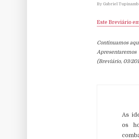
By
Gabriel Tupinamb
Este Breviário e
Continuamos aqui 
Apresentaremos 
(Breviário, 03/201
As id
os ho
comba