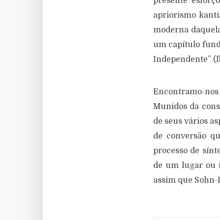
presente esforç
apriorismo kant
moderna daquela 
um capítulo fund
Independente” (Ib
Encontramo-no
Munidos da const
de seus vários as
de conversão qu
processo de sínt
de um lugar ou 
assim que Sohn-Re