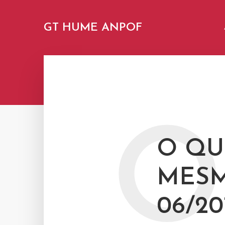
GT HUME ANPOF
O
O QU
MESM
06/20