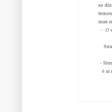
se di
temos
mas m
– O 
Sua
– Sim
é aí