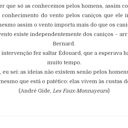
zer que só as conhecemos pelos homens, assim c
 conhecimento do vento pelos caniços que ele in
esmo assim o vento importa mais do que os cani
vento existe independentemente dos caniços – arr
Bernard.
 intervenção fez saltar Édouard, que a esperava h
muito tempo.
, eu sei: as ideias não existem senão pelos homen
 mesmo que está o patético: elas vivem às custas d
(André Gide,
Les Faux-Monnayeurs
)