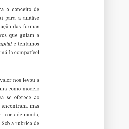
ra o conceito de
ui para a análise
zação das formas
iros que guiam a
apital
e tentamos
rná-la compatível
valor nos levou a
eana como modelo
ca se oferece ao
e encontram, mas
de troca demanda,
 Sob a rubrica de