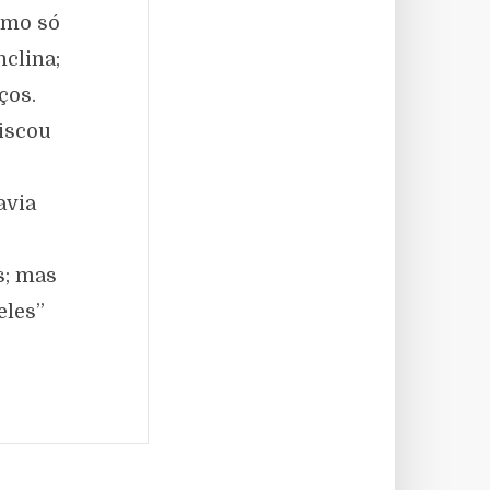
omo só
clina;
ços.
iscou
avia
s; mas
eles”