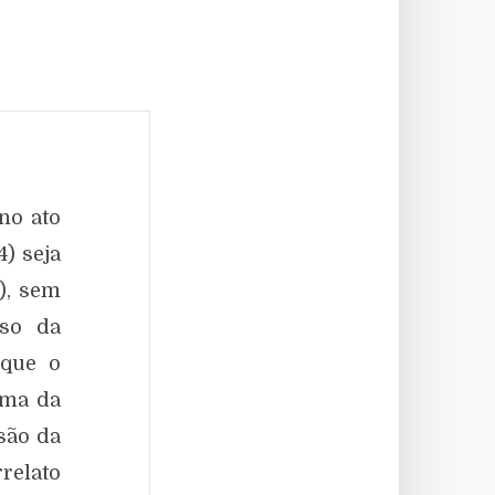
no ato
4) seja
), sem
rso da
 que o
rma da
são da
relato