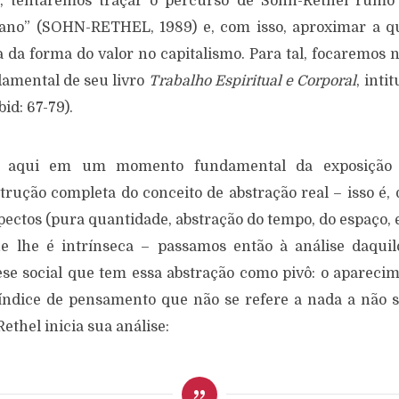
o, tentaremos traçar o percurso de Sohn-Rethel rumo 
iano” (SOHN-RETHEL, 1989) e, com isso, aproximar a qu
da forma do valor no capitalismo. Para tal, focaremos 
amental de seu livro
Trabalho Espiritual e Corporal
, inti
id: 67-79).
s aqui em um momento fundamental da exposição d
rução completa do conceito de abstração real – isso é,
pectos (pura quantidade, abstração do tempo, do espaço, 
e lhe é intrínseca – passamos então à análise daquil
ese social que tem essa abstração como pivô: o aparecim
índice de pensamento que não se refere a nada a não s
thel inicia sua análise: