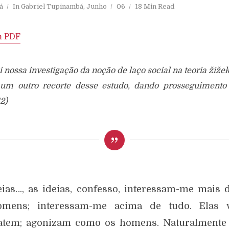
á
In
Gabriel Tupinambá
,
Junho
06
18 Min Read
m PDF
nossa investigação da noção de laço social na teoria žižek
um outro recorte desse estudo, dando prosseguimento a
2)
eias…, as ideias, confesso, interessam-me mais 
mens; interessam-me acima de tudo. Elas 
tem; agonizam como os homens. Naturalmente