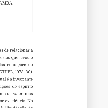
NAMBÁ,
s de relacionar a
estão que levou o
das condições do
ETHEL, 1978: 30).
ual é a invariante
ções do espírito
rma de valor, mas
or excelência. No